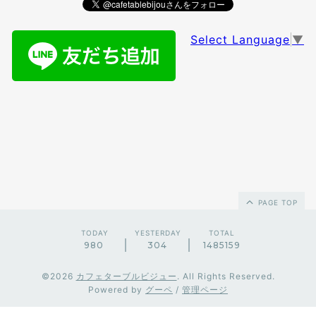
Select Language
▼
PAGE TOP
TODAY
YESTERDAY
TOTAL
980
304
1485159
©2026
カフェターブルビジュー
. All Rights Reserved.
Powered by
グーペ
/
管理ページ