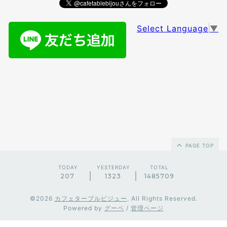
Select Language
▼
PAGE TOP
TODAY
YESTERDAY
TOTAL
207
1323
1485709
©2026
カフェターブルビジュー
. All Rights Reserved.
Powered by
グーペ
/
管理ページ