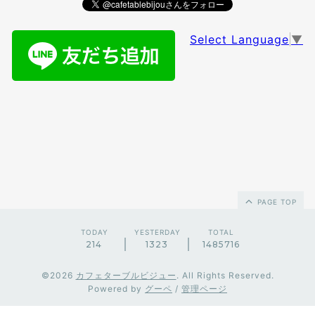
Select Language
▼
PAGE TOP
TODAY
YESTERDAY
TOTAL
214
1323
1485716
©2026
カフェターブルビジュー
. All Rights Reserved.
Powered by
グーペ
/
管理ページ