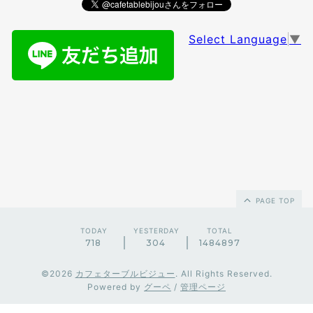
Select Language
▼
PAGE TOP
TODAY
YESTERDAY
TOTAL
718
304
1484897
©2026
カフェターブルビジュー
. All Rights Reserved.
Powered by
グーペ
/
管理ページ