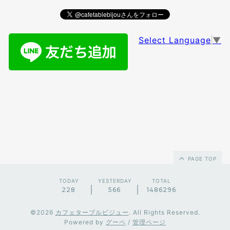
Select Language
▼
PAGE TOP
TODAY
YESTERDAY
TOTAL
228
566
1486296
©2026
カフェターブルビジュー
. All Rights Reserved.
Powered by
グーペ
/
管理ページ