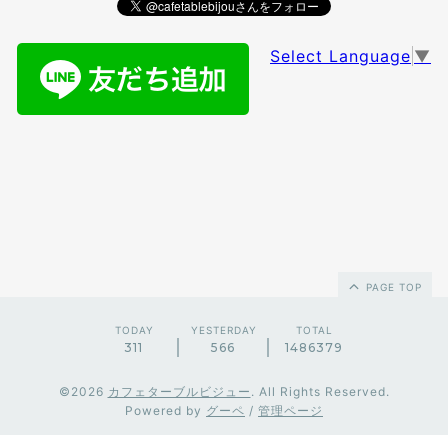
Select Language
▼
PAGE TOP
TODAY
YESTERDAY
TOTAL
311
566
1486379
©2026
カフェターブルビジュー
. All Rights Reserved.
Powered by
グーペ
/
管理ページ