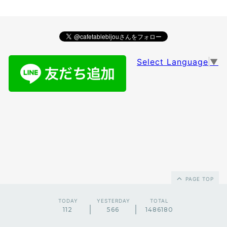
Select Language
▼
PAGE TOP
TODAY
YESTERDAY
TOTAL
112
566
1486180