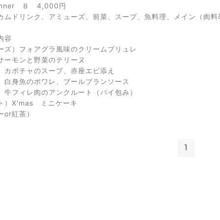
dinner Ｂ 4,000円
カムドリンク、アミューズ、前菜、スープ、魚料理、メイン（肉料
内容
ーズ）フォアグラ風味のクリームブリュレ
サーモンと野菜のテリーヌ
）カボチャのスープ、赤座エビ添え
）白身魚のポワレ、ブールブランソース
）牛フィレ肉のアンクルート（パイ包み）
）X'mas ミニケーキ
ーor紅茶）
1