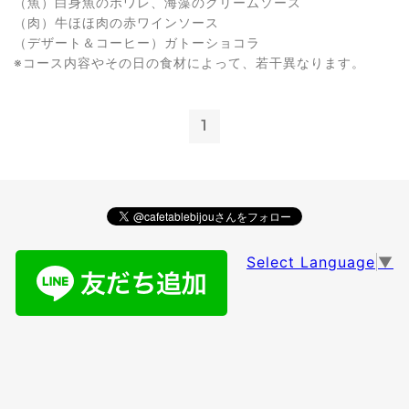
（魚）白身魚のポワレ、海藻のクリームソース
（肉）牛ほほ肉の赤ワインソース
（デザート＆コーヒー）ガトーショコラ
※コース内容やその日の食材によって、若干異なります。
1
Select Language
▼