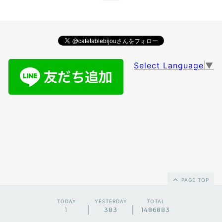
Select Language
▼
PAGE TOP
TODAY
YESTERDAY
TOTAL
1
383
1486883