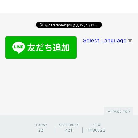
Select Language
▼
PAGE TOP
TODAY
YESTERDAY
TOTAL
23
431
1486522