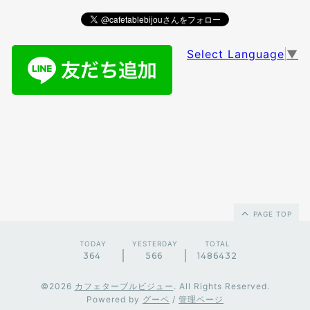
Select Language
▼
PAGE TOP
TODAY
YESTERDAY
TOTAL
364
566
1486432
©2026
カフェターブルビジュー
. All Rights Reserved.
Powered by
グーペ
/
管理ページ