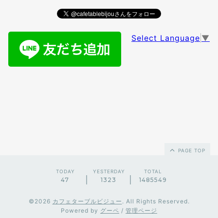
Select Language
▼
PAGE TOP
TODAY
YESTERDAY
TOTAL
47
1323
1485549
©2026
カフェターブルビジュー
. All Rights Reserved.
Powered by
グーペ
/
管理ページ