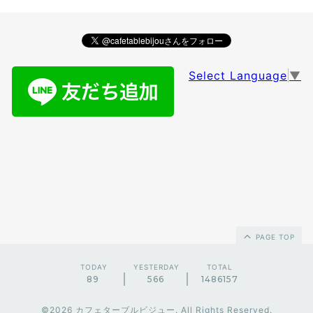
Select Language
▼
PAGE TOP
TODAY
YESTERDAY
TOTAL
89
566
1486157
©2026
カフェターブルビジュー
. All Rights Reserved.