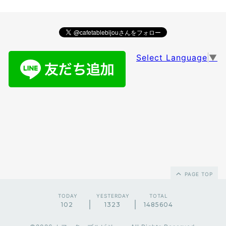
Select Language
▼
PAGE TOP
TODAY
YESTERDAY
TOTAL
102
1323
1485604