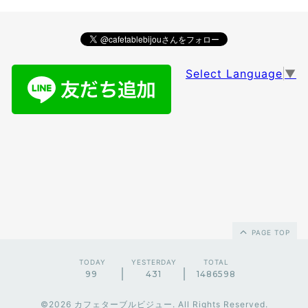
Select Language
▼
PAGE TOP
TODAY
YESTERDAY
TOTAL
99
431
1486598
©2026
カフェターブルビジュー
. All Rights Reserved.