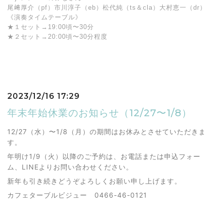
尾﨑厚介（pf）市川淳子（eb）松代純（ts＆cla）大村恵一（dr）
《演奏タイムテーブル》
★１セット→19:00頃〜30分
★２セット→20:00頃〜30分程度
2023/12/16 17:29
年末年始休業のお知らせ（12/27〜1/8）
12/27（水）〜1/8（月）の期間はお休みとさせていただきま
す。
年明け1/9（火）以降のご予約は、お電話または申込フォー
ム、LINEよりお問い合わせください。
新年も引き続きどうぞよろしくお願い申し上げます。
カフェターブルビジュー 0466-46-0121