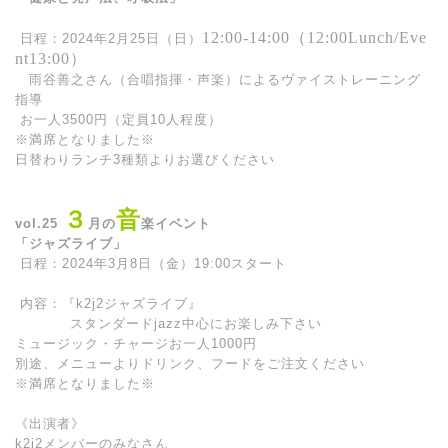
12:00-14:00（12:00Lunch/Eve
日程：2024年2月25日（日）
nt13:00）
雨谷善之さん（合唱指揮・声楽）によるヴァイストレーニング
指導
お一人3500円（定員10人程度）
※満席となりました※
日替わりランチ3種類よりお選びください
３
音
vol.25
月の
楽イベント
「ジャズライブ」
日程：2024年3月8日（金）19:00スタート
内容：『k2j2ジャズライブ』
スタンダードjazz中心にお楽しみ下さい
ミュージック・チャージお一人1000円
別途、メニューよりドリンク、フードをご注文ください
※満席となりました※
《出演者》
k2j2メンバーのみなさん